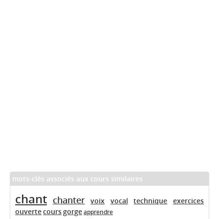
mots-clés associés aux cours similaires
chant
chanter
voix
vocal
technique
exercices
ouverte
cours
gorge
apprendre