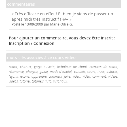
commentaires
« Très efficace en effet ! Et bien je viens de passer un
après midi très instructif ! @+ »
Posté le 13/09/2009 par Marie Odile G.
Pour ajouter un commentaire, vous devez être inscrit :
Inscription / Connexion
mots-clés associés à ce cours video
chant, chanter, gorge ouverte, technique de chant, exercices de chant,
résonance, pharynx, guide, mode d'emploi, conseils, cours, trucs, astuces,
leçons, lecons, apprendre, comment faire, video, vidéo, comment, videos,
vidéos, tutoriel, tutoriels, tuto, tutoriaux.