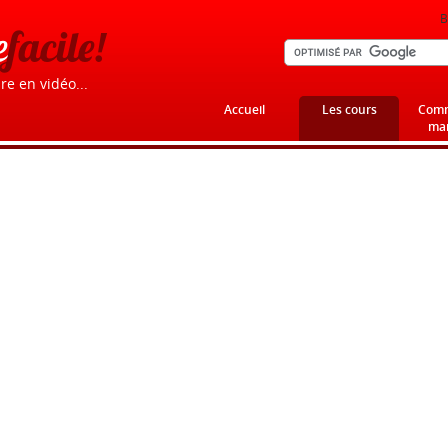
B
e
facile!
re en vidéo...
Accueil
Les cours
Comm
mar