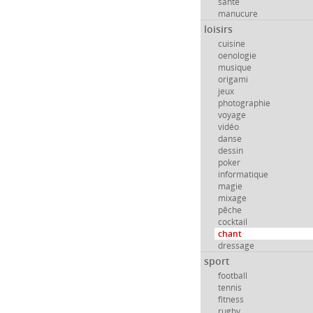
santé
manucure
loisirs
cuisine
oenologie
musique
origami
jeux
photographie
voyage
vidéo
danse
dessin
poker
informatique
magie
mixage
pêche
cocktail
chant
dressage
sport
football
tennis
fitness
rugby