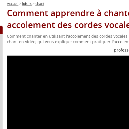
Accueil
>
loisirs
>
chant
Comment apprendre à chante
accolement des cordes vocale
Comment chanter en utilisant l'accolement des cordes vocales 
chant en vidéo, qui vous explique comment pratiquer l'accolem
profess