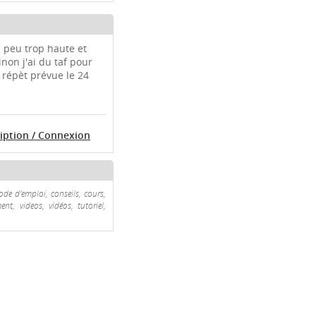
un peu trop haute et
non j'ai du taf pour
 répèt prévue le 24
ription / Connexion
ode d'emploi, conseils, cours,
nt, videos, vidéos, tutoriel,