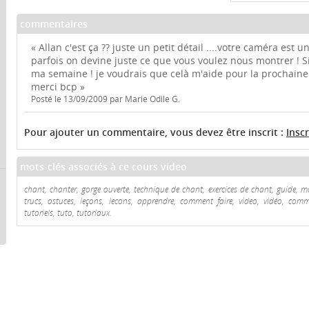
commentaires
« Allan c'est ça ?? juste un petit détail ....votre caméra est 
parfois on devine juste ce que vous voulez nous montrer ! Si
ma semaine ! je voudrais que celà m'aide pour la prochaine
merci bcp »
Posté le 13/09/2009 par Marie Odile G.
Pour ajouter un commentaire, vous devez être inscrit :
Insc
mots-clés associés à ce cours video
chant, chanter, gorge ouverte, technique de chant, exercices de chant, guide, m
trucs, astuces, leçons, lecons, apprendre, comment faire, video, vidéo, comme
tutoriels, tuto, tutoriaux.