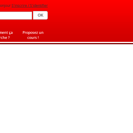
onjour
S'inscrire / S'identifier
ent ça
Proposez un
che ?
cours !