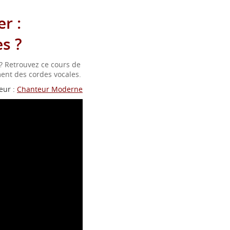
r :
s ?
? Retrouvez ce cours de
ent des cordes vocales.
eur :
Chanteur Moderne