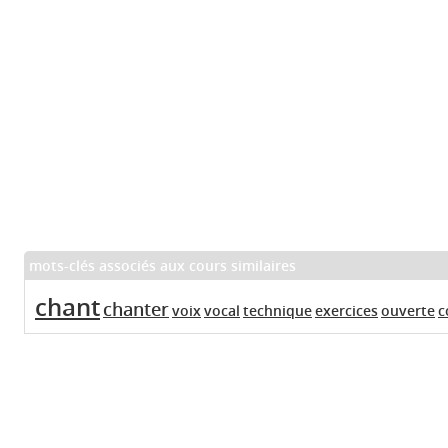
mots-clés associés aux cours similaires
chant
chanter
voix
vocal
technique
exercices
ouverte
c