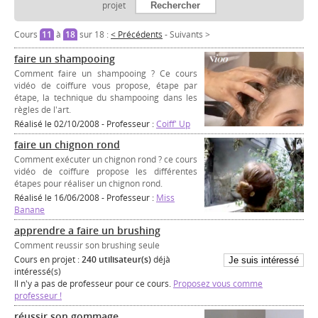
projet
Cours
11
à
18
sur 18 :
< Précédents
-
Suivants >
faire un shampooing
Comment faire un shampooing ? Ce cours
vidéo de coiffure vous propose, étape par
étape, la technique du shampooing dans les
règles de l'art.
Réalisé le 02/10/2008 - Professeur :
Coiff' Up
faire un chignon rond
Comment exécuter un chignon rond ? ce cours
vidéo de coiffure propose les différentes
étapes pour réaliser un chignon rond.
Réalisé le 16/06/2008 - Professeur :
Miss
Banane
apprendre a faire un brushing
Comment reussir son brushing seule
Cours en projet :
240 utilisateur(s)
déjà
intéressé(s)
Il n'y a pas de professeur pour ce cours.
Proposez vous comme
professeur !
réussir son gommage