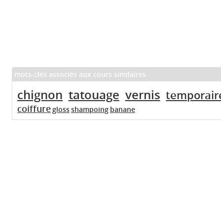
mots-clés associés aux cours similaires
chignon
tatouage
vernis
temporair
coiffure
gloss
shampoing
banane