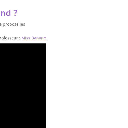
nd ?
e propose les
rofesseur :
Miss Banane