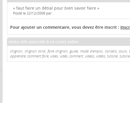
« faut faire un détial pour bien savoir faire »
Posté le 22/12/2008 par .
Pour ajouter un commentaire, vous devez être inscrit :
Insc
mots-clés associés à ce cours video
chignon, chignon rond, faire chignon, guide, mode d'emploi, conseils, cours, tr
apprendre, comment faire, video, vidéo, comment, videos, vidéos, tutoriel, tutoriel