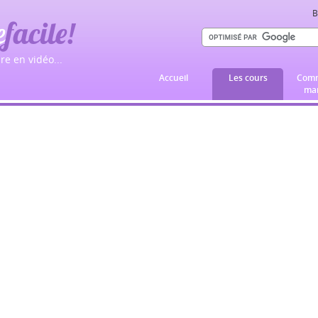
B
e
facile!
re en vidéo...
Accueil
Les cours
Comm
mar