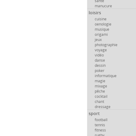
santé
manucure
loisirs
cuisine
oenologie
musique
origami
jeux
photographie
voyage
vidéo
danse
dessin
poker
informatique
magie
mixage
pêche
cocktail
chant
dressage
sport
football
tennis
fitness
rugby