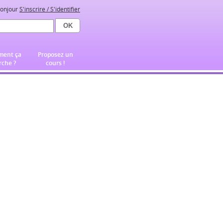
onjour
S'inscrire / S'identifier
ent ça
Proposez un
che ?
cours !