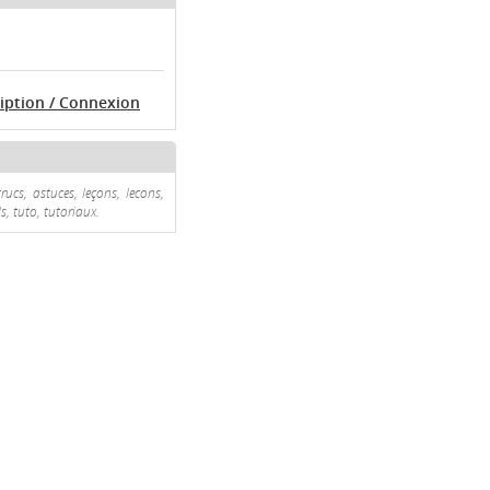
ription / Connexion
ucs, astuces, leçons, lecons,
s, tuto, tutoriaux.