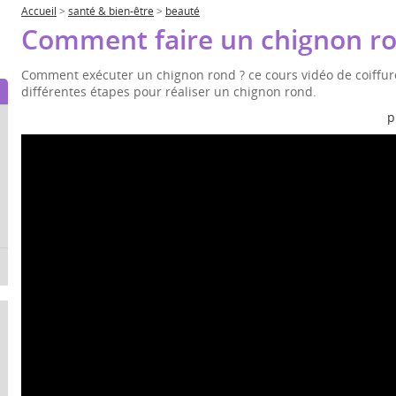
Accueil
>
santé & bien-être
>
beauté
Comment faire un chignon ro
Comment exécuter un chignon rond ? ce cours vidéo de coiffur
différentes étapes pour réaliser un chignon rond.
p