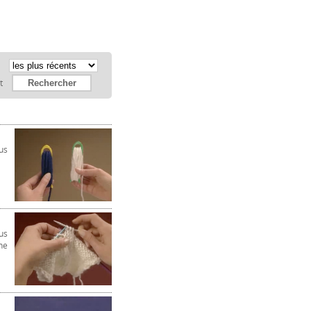
:
et
ous
us
ne