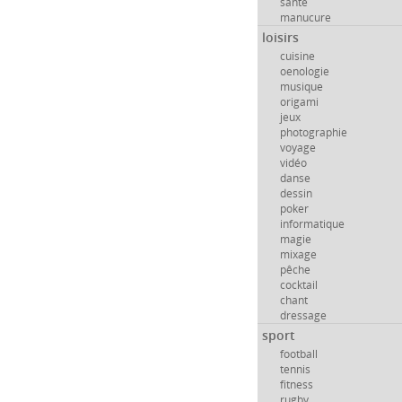
santé
manucure
loisirs
cuisine
oenologie
musique
origami
jeux
photographie
voyage
vidéo
danse
dessin
poker
informatique
magie
mixage
pêche
cocktail
chant
dressage
sport
football
tennis
fitness
rugby