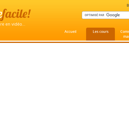
B
e
facile!
re en vidéo...
Accueil
Les cours
Comm
mar