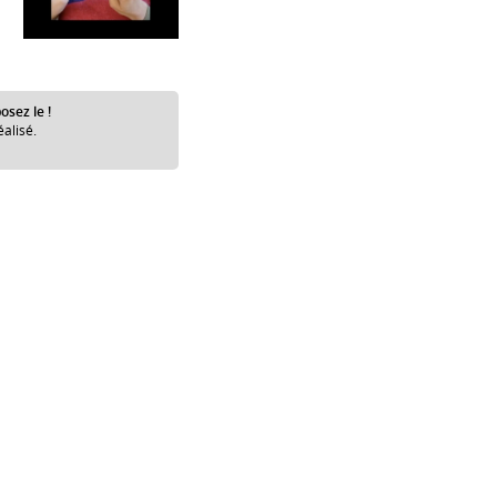
osez le !
éalisé.