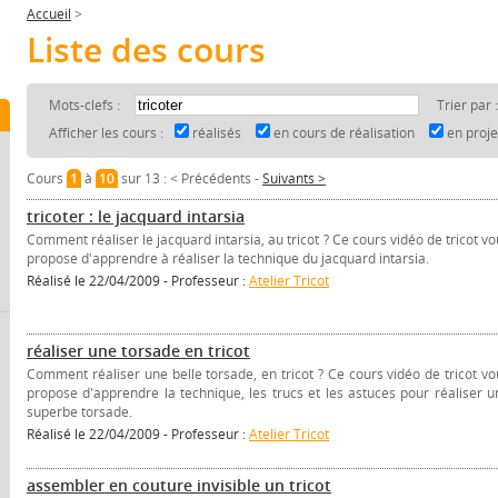
Accueil
>
Liste des cours
Mots-clefs :
Trier par 
Afficher les cours :
réalisés
en cours de réalisation
en proj
Cours
1
à
10
sur 13 :
< Précédents
-
Suivants >
tricoter : le jacquard intarsia
Comment réaliser le jacquard intarsia, au tricot ? Ce cours vidéo de tricot v
propose d'apprendre à réaliser la technique du jacquard intarsia.
Réalisé le 22/04/2009 - Professeur :
Atelier Tricot
réaliser une torsade en tricot
Comment réaliser une belle torsade, en tricot ? Ce cours vidéo de tricot vo
propose d'apprendre la technique, les trucs et les astuces pour réaliser u
superbe torsade.
Réalisé le 22/04/2009 - Professeur :
Atelier Tricot
assembler en couture invisible un tricot