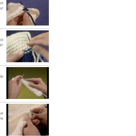
ot
ur
ot
er
de
ue
le