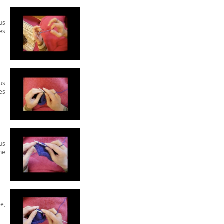
us
es
us
es
us
ne
e,