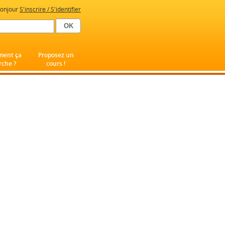
onjour
S'inscrire / S'identifier
ent ça
Proposez un
che ?
cours !