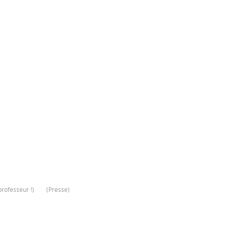
rofesseur !
)
(
Presse
)