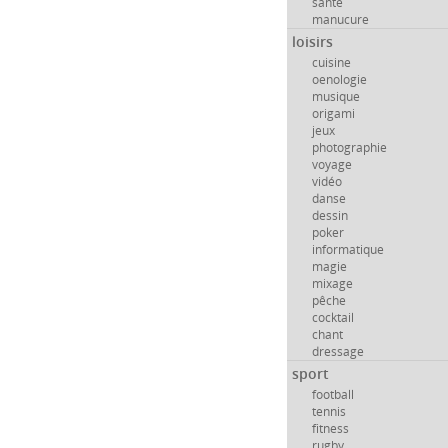
santé
manucure
loisirs
cuisine
oenologie
musique
origami
jeux
photographie
voyage
vidéo
danse
dessin
poker
informatique
magie
mixage
pêche
cocktail
chant
dressage
sport
football
tennis
fitness
rugby