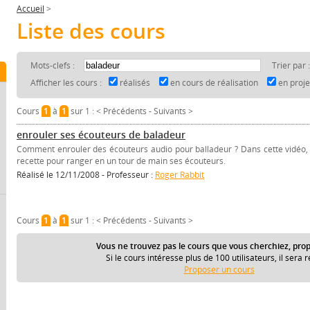
Accueil
>
Liste des cours
Mots-clefs :
Trier par 
Afficher les cours :
réalisés
en cours de réalisation
en proj
Cours
1
à
1
sur 1 :
< Précédents
-
Suivants >
enrouler ses écouteurs de baladeur
Comment enrouler des écouteurs audio pour balladeur ? Dans cette vidéo, 
recette pour ranger en un tour de main ses écouteurs.
Réalisé le 12/11/2008 - Professeur :
Roger Rabbit
Cours
1
à
1
sur 1 :
< Précédents
-
Suivants >
Vous ne trouvez pas le cours que vous cherchiez, prop
Si le cours intéresse plus de 100 utilisateurs, il sera r
Proposer un cours