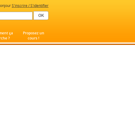
onjour
S'inscrire / S'identifier
ent ça
Proposez un
che ?
cours !