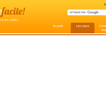
B
e
facile!
re en vidéo...
Accueil
Les cours
Comm
mar