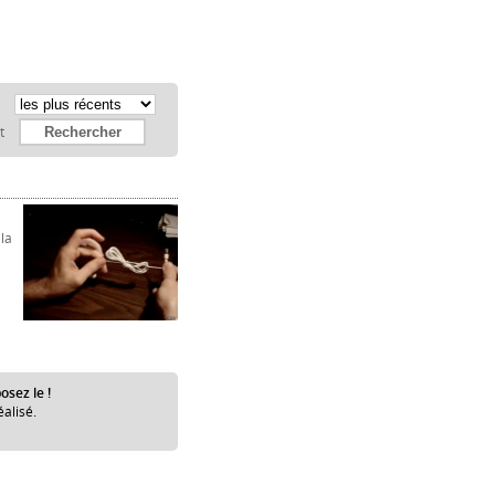
:
et
la
osez le !
éalisé.