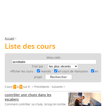
Accueil
>
Liste des cours
Mots-clefs :
Trier par :
Afficher les cours :
réalisés
en cours de réalisation
en
projet
Cours
1
à
8
sur 8 :
< Précédents
-
Suivants >
contrôler une chute dans les
escaliers
Comment contrôler sa chute, lorsqu'on tombe