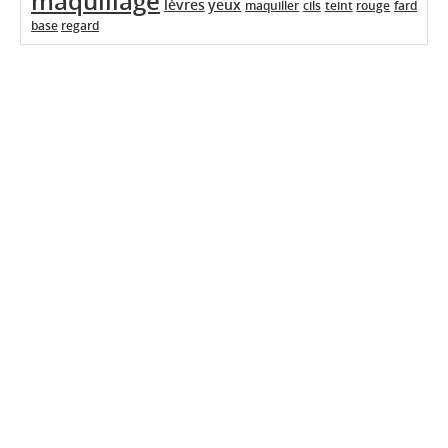
maquillage
lèvres
yeux
maquiller
cils
teint
rouge
fard
base
regard