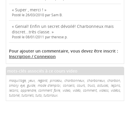
« Super , merci ! »
Posté le 26/03/2010 par Sam B.
« Genial! Enfin un secret dévoilé! Charbonneux mais
discret...très classe. »
Posté le 08/01/2011 par therese p.
Pour ajouter un commentaire, vous devez être inscrit :
Inscription / Connexion
mots-clés associés à ce cours video
maquillage, yeux, regard, pinceau, charbonneux, charboneux, charbon,
smoky eye, guide, mode d'emploi, conseils, cours, trucs, astuces, leçons,
lecons, apprendre, comment faire, video, vidéo, comment, videos, vidéos,
tutoriel, tutoriels, tuto, tutoriaux.