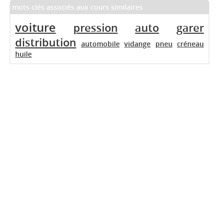
mots-clés associés aux cours similaires
voiture
pression
auto
garer
distribution
automobile
vidange
pneu
créneau
huile