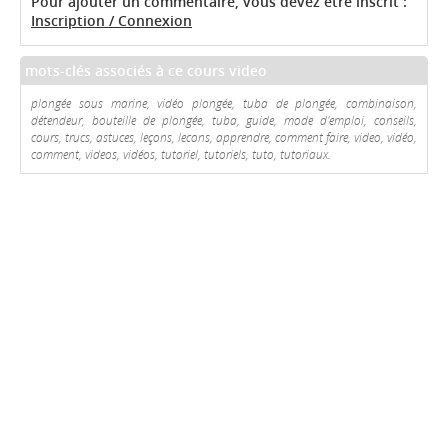
Pour ajouter un commentaire, vous devez être inscrit :
Inscription / Connexion
mots-clés associés à ce cours video
plongée sous marine, vidéo plongée, tuba de plongée, combinaison,
détendeur, bouteille de plongée, tuba, guide, mode d'emploi, conseils,
cours, trucs, astuces, leçons, lecons, apprendre, comment faire, video, vidéo,
comment, videos, vidéos, tutoriel, tutoriels, tuto, tutoriaux.