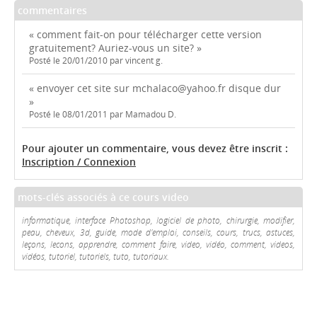
commentaires
« comment fait-on pour télécharger cette version
gratuitement? Auriez-vous un site? »
Posté le 20/01/2010 par vincent g.
« envoyer cet site sur mchalaco@yahoo.fr disque dur
»
Posté le 08/01/2011 par Mamadou D.
Pour ajouter un commentaire, vous devez être inscrit :
Inscription / Connexion
mots-clés associés à ce cours video
informatique, interface Photoshop, logiciel de photo, chirurgie, modifier,
peau, cheveux, 3d, guide, mode d'emploi, conseils, cours, trucs, astuces,
leçons, lecons, apprendre, comment faire, video, vidéo, comment, videos,
vidéos, tutoriel, tutoriels, tuto, tutoriaux.