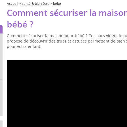
Accueil
>
santé & bien-être
>
bébé
Comment sécuriser la maiso
bébé ?
Comment sécuriser la maison pour bébé ? Ce cours vidéo de pu
propose de découvrir des trucs et astuces permettant de bien 
pour votre enfant.