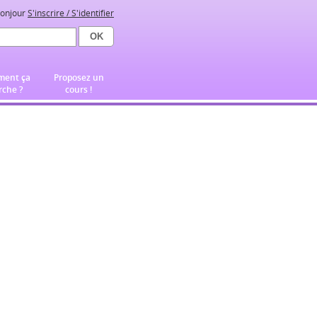
onjour
S'inscrire / S'identifier
ent ça
Proposez un
che ?
cours !