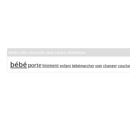
mots-clés associés aux cours similaires
bébé
porte
liniment
enfant
bébémarcher
soin
changer
couche