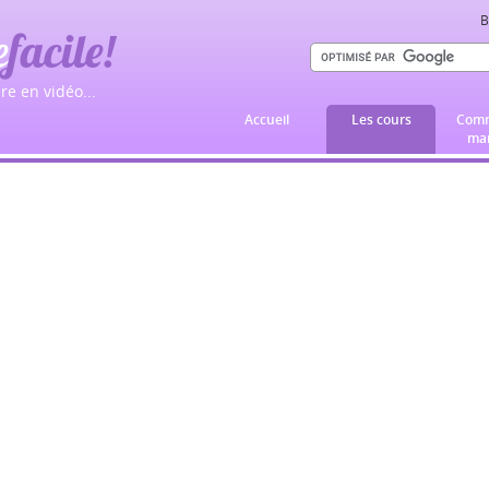
B
e
facile!
re en vidéo...
Accueil
Les cours
Comm
mar