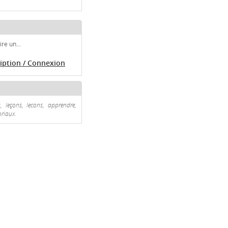
re un...
ription / Connexion
, leçons, lecons, apprendre,
oriaux.