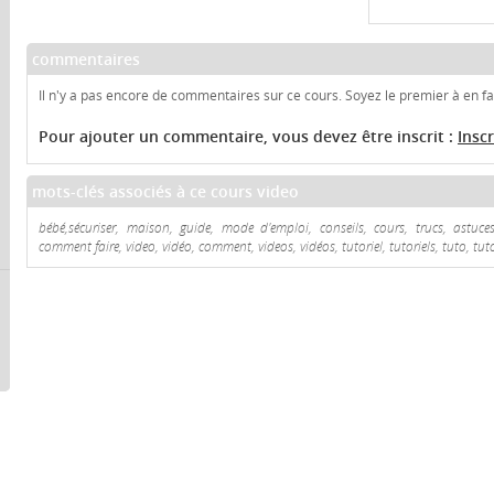
commentaires
Il n'y a pas encore de commentaires sur ce cours. Soyez le premier à en fai
Pour ajouter un commentaire, vous devez être inscrit :
Insc
mots-clés associés à ce cours video
bébé,sécuriser, maison, guide, mode d'emploi, conseils, cours, trucs, astuces
comment faire, video, vidéo, comment, videos, vidéos, tutoriel, tutoriels, tuto, tut