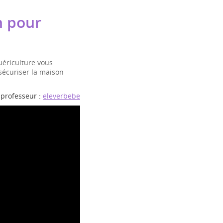
n pour
ériculture vous
sécuriser la maison
professeur :
eleverbebe