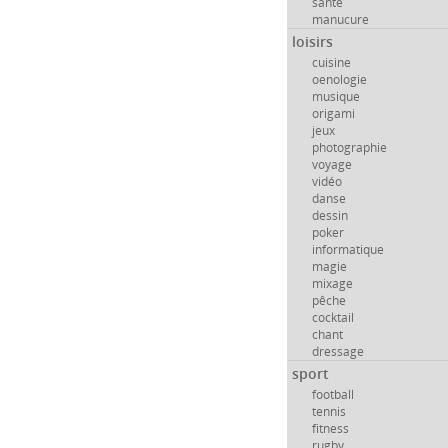
santé
manucure
loisirs
cuisine
oenologie
musique
origami
jeux
photographie
voyage
vidéo
danse
dessin
poker
informatique
magie
mixage
pêche
cocktail
chant
dressage
sport
football
tennis
fitness
rugby