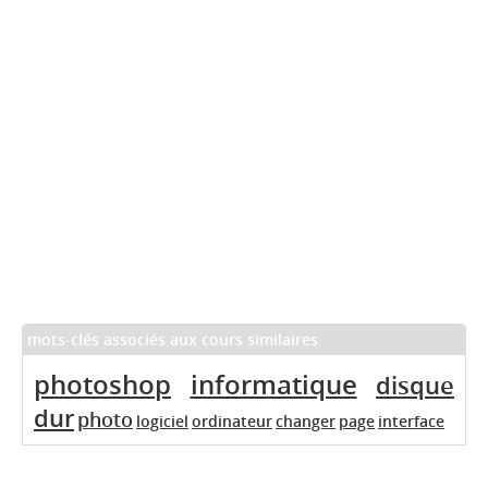
mots-clés associés aux cours similaires
photoshop
informatique
disque
dur
photo
logiciel
ordinateur
changer
page
interface