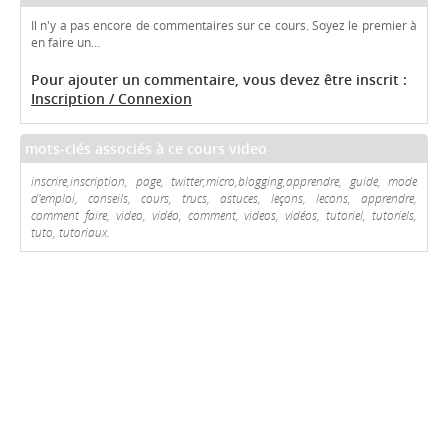
Il n'y a pas encore de commentaires sur ce cours. Soyez le premier à
en faire un...
Pour ajouter un commentaire, vous devez être inscrit :
Inscription / Connexion
mots-clés associés à ce cours video
inscrire,inscription, page, twitter,micro,blogging,apprendre, guide, mode
d'emploi, conseils, cours, trucs, astuces, leçons, lecons, apprendre,
comment faire, video, vidéo, comment, videos, vidéos, tutoriel, tutoriels,
tuto, tutoriaux.