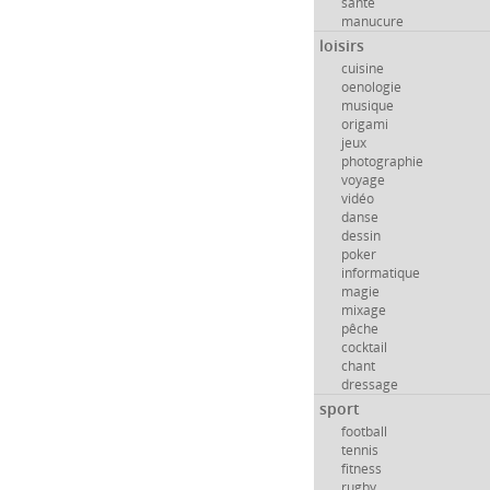
santé
manucure
loisirs
cuisine
oenologie
musique
origami
jeux
photographie
voyage
vidéo
danse
dessin
poker
informatique
magie
mixage
pêche
cocktail
chant
dressage
sport
football
tennis
fitness
rugby