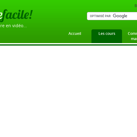
B
e
facile!
re en vidéo...
Accueil
Les cours
Comm
mar