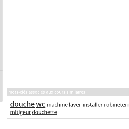
mots-clés associés aux cours similaires
douche
wc
machine
laver
installer
robineter
mitigeur
douchette