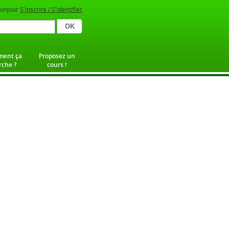
onjour
S'inscrire / S'identifier
ent ça
Proposez un
che ?
cours !