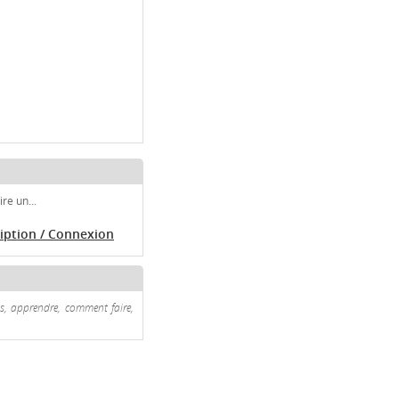
re un...
ription / Connexion
ns, apprendre, comment faire,