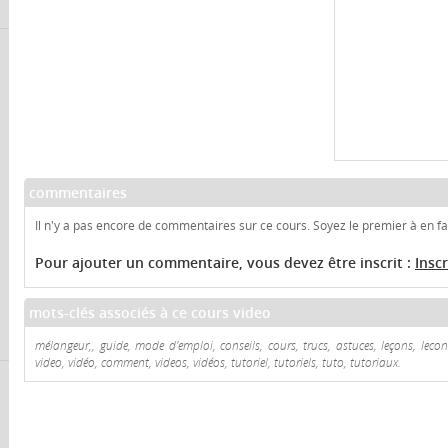
commentaires
Il n'y a pas encore de commentaires sur ce cours. Soyez le premier à en fai
Pour ajouter un commentaire, vous devez être inscrit :
Insc
mots-clés associés à ce cours video
mélangeur,, guide, mode d'emploi, conseils, cours, trucs, astuces, leçons, leco
video, vidéo, comment, videos, vidéos, tutoriel, tutoriels, tuto, tutoriaux.