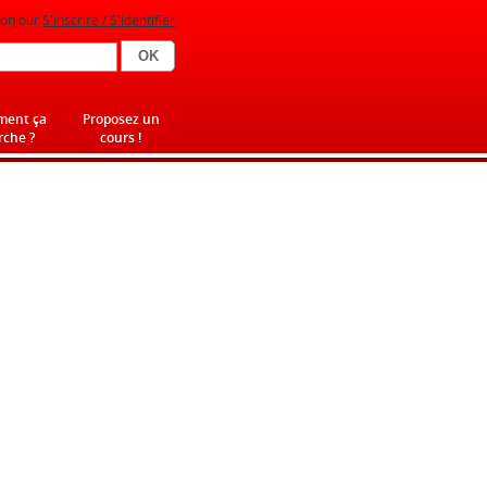
onjour
S'inscrire / S'identifier
ent ça
Proposez un
che ?
cours !