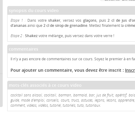
synopsis du cours video
Etape 1 :
Dans votre
shaker
, versez vos
glaçons
, puis
2 cl de jus d'o
d'ananas
ainsi que
2 cl de sirop de grenadine
. Mettez finalement la
crème 
Etape 2 :
Shakez
votre mélange, puis versez dans votre verre !
commentaires
Il n'y a pas encore de commentaires sur ce cours. Soyez le premier à en fai
Pour ajouter un commentaire, vous devez être inscrit :
Insc
mots-clés associés à ce cours video
cocktail sans alcool, cocktail, barman, barmaid, bar, jus de fruit, apéritif, bois
guide, mode d'emploi, conseils, cours, trucs, astuces, leçons, lecons, apprendre
comment, videos, vidéos, tutoriel, tutoriels, tuto, tutoriaux.