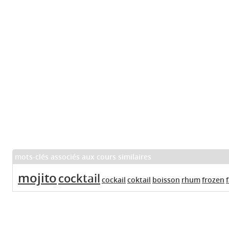
mots-clés associés aux cours similaires
mojito
cocktail
cockail
coktail
boisson
rhum
frozen