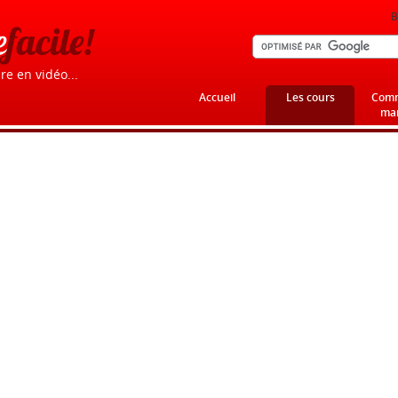
B
e
facile!
re en vidéo...
Accueil
Les cours
Comm
mar