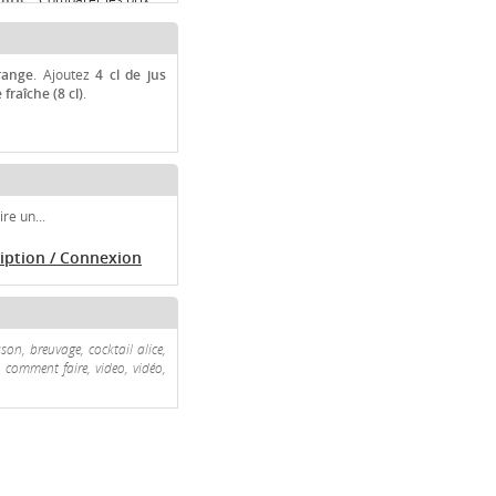
range
. Ajoutez
4 cl de jus
fraîche (8 cl)
.
re un...
ription / Connexion
son, breuvage, cocktail alice,
, comment faire, video, vidéo,