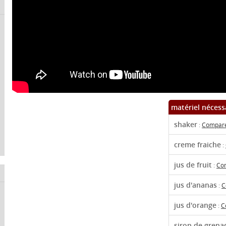
matériel nécess
shaker
:
Comparer
creme fraiche
:
jus de fruit
:
Com
jus d'ananas
:
C
jus d'orange
:
C
sirop de grena