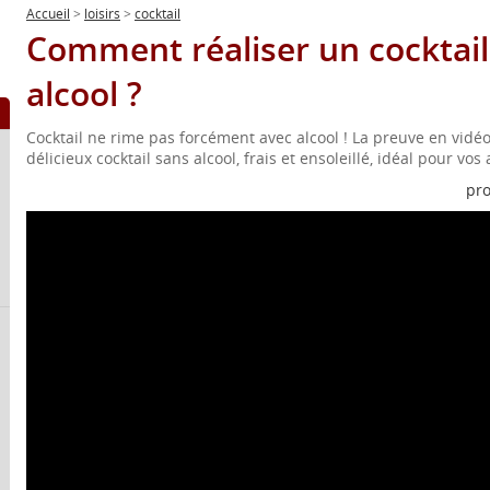
Accueil
>
loisirs
>
cocktail
Comment réaliser un cocktail
alcool ?
Cocktail ne rime pas forcément avec alcool ! La preuve en vidéo
délicieux cocktail sans alcool, frais et ensoleillé, idéal pour vos a
pro