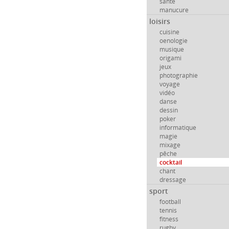
santé
manucure
loisirs
cuisine
oenologie
musique
origami
jeux
photographie
voyage
vidéo
danse
dessin
poker
informatique
magie
mixage
pêche
cocktail
chant
dressage
sport
football
tennis
fitness
rugby