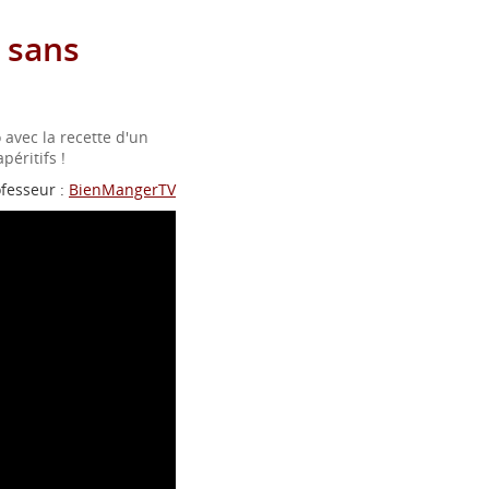
 sans
 avec la recette d'un
péritifs !
fesseur :
BienMangerTV