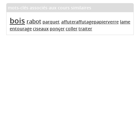
mots-clés associés aux cours similaires
bois
rabot
parquet
affuteraffutagepapierverre
lame
entourage
ciseaux
ponçer
coller
traiter