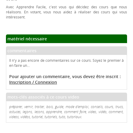
Avec Apprendre Facile, c'est vous qui décidez des cours que nous
réalisons. En votant, vous nous aidez à réaliser des cours qui vous
intéressent.
matériel nécessaire
commentaires
Il n'y a pas encore de commentaires sur ce cours. Soyez le premier à
en faire un...
Pour ajouter un commentaire, vous devez être inscrit :
Inscription / Connexion
mots-clés associés à ce cours video
préparer, vernir, traiter, bois, guide, mode d'emploi, conseils, cours, trucs,
astuces, leçons, lecons, apprendre, comment faire, video, vidéo, comment,
videos, vidéos, tutoriel, tutoriels, tuto, tutoriaux.