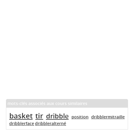
mots-clés associés aux cours similaires
basket
tir
dribble
position
dribblermitraille
dribblerface
dribbleralterné