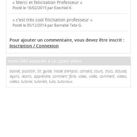
« Merci et felicitation Professeur »
Posté le 16/02/2015 par Ezechiel K.
« c'est très cool filicitation professeur »
Posté le 05/12/2014 par Barnabe Tete G.
Pour ajouter un commentaire, vous devez être inscrit :
Inscription / Connexion
mots-clés associés à ce cours video
basket, position, tir, guide, mode d'emploi, conseils, cours, trucs, astuces,
leçons, lecons, apprendre, comment faire, video, vidéo, comment, videos,
vidéos, tutoriel, tutoriels, tuto, tutoriaux.