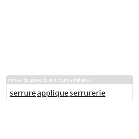
mots-clés associés aux cours similaires
serrure
applique
serrurerie