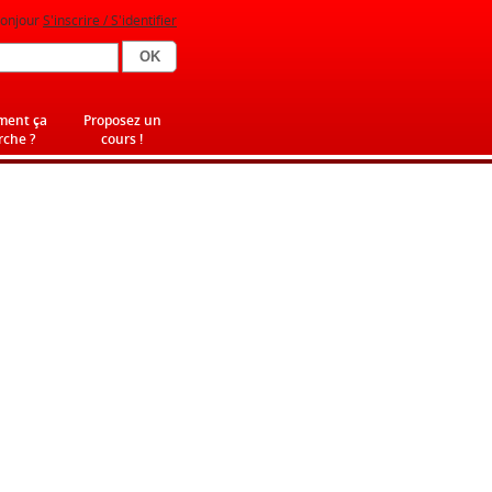
onjour
S'inscrire / S'identifier
ent ça
Proposez un
che ?
cours !