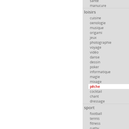
santé
manucure
loisirs
cuisine
oenologie
musique
origami
jeux
photographie
voyage
vidéo
danse
dessin
poker
informatique
magie
mixage
pêche
cocktail
chant
dressage
sport
football
tennis
fitness
rugby