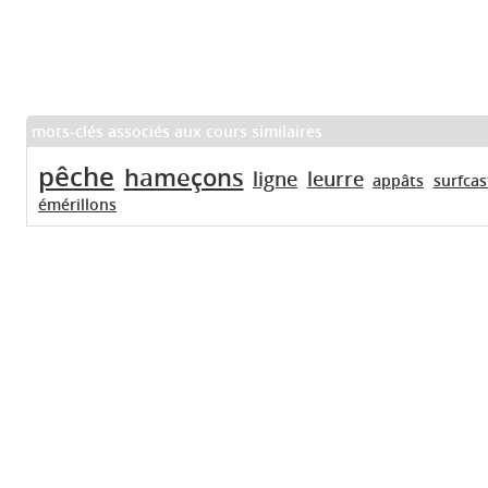
mots-clés associés aux cours similaires
pêche
hameçons
ligne
leurre
appâts
surfcas
émérillons