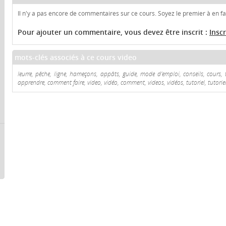
Il n'y a pas encore de commentaires sur ce cours. Soyez le premier à en fai
Pour ajouter un commentaire, vous devez être inscrit :
Insc
mots-clés associés à ce cours video
leurre, pêche, ligne, hameçons, appâts, guide, mode d'emploi, conseils, cours, t
apprendre, comment faire, video, vidéo, comment, videos, vidéos, tutoriel, tutoriel