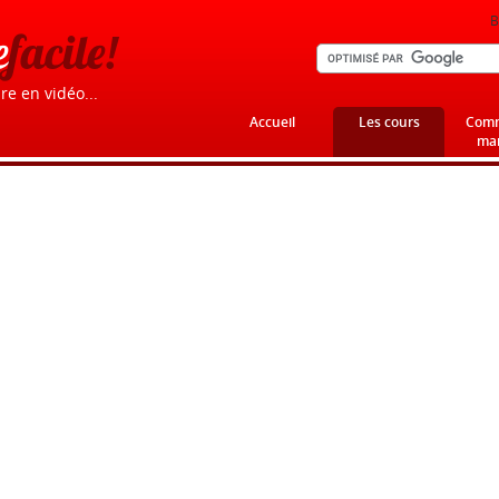
B
e
facile!
re en vidéo...
Accueil
Les cours
Comm
mar