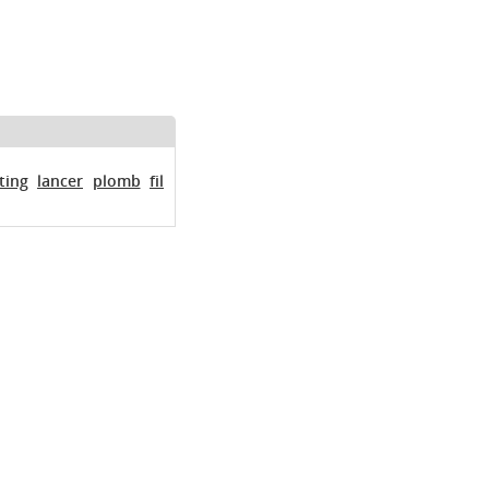
ting
lancer
plomb
fil