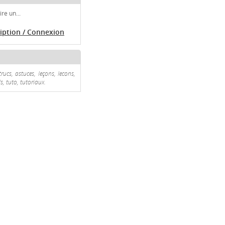
re un...
ription / Connexion
rucs, astuces, leçons, lecons,
s, tuto, tutoriaux.