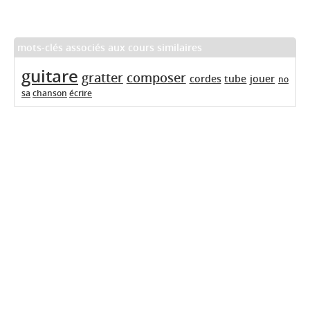
mots-clés associés aux cours similaires
guitare
gratter
composer
cordes
tube
jouer
no
sa
chanson
écrire