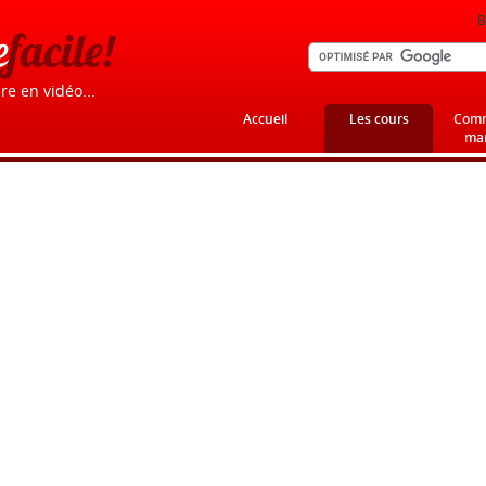
B
e
facile!
re en vidéo...
Accueil
Les cours
Comm
mar