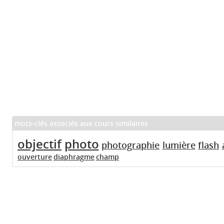
mots-clés associés aux cours similaires
objectif
photo
photographie
lumière
flash
ouverture
diaphragme
champ