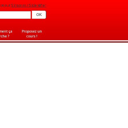
onjour
S'inscrire / S'identifier
ent ça
Proposez un
che ?
cours !