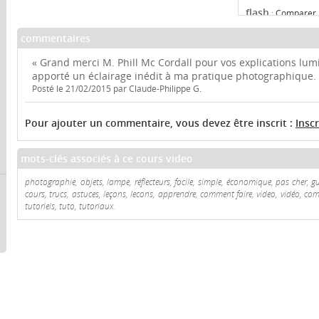
flash
:
Comparer l
commentaires
batterie photo
« Grand merci M. Phill Mc Cordall pour vos explications lum
trépied photo
apporté un éclairage inédit à ma pratique photographique.
Posté le 21/02/2015 par Claude-Philippe G.
lampe tungstè
Pour ajouter un commentaire, vous devez être inscrit :
Insc
réflecteur pho
mots-clés associés à ce cours video
photographie, objets, lampe, réflecteurs, facile, simple, économique, pas cher, g
cours, trucs, astuces, leçons, lecons, apprendre, comment faire, video, vidéo, com
tutoriels, tuto, tutoriaux.