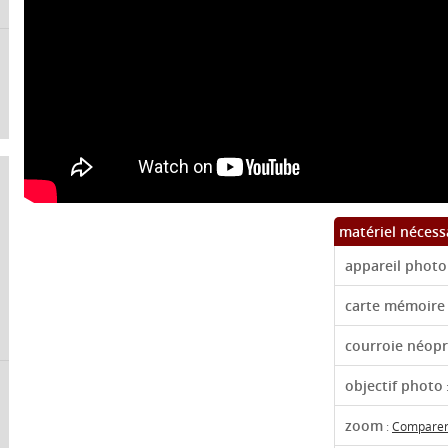
matériel nécess
appareil photo
carte mémoire
courroie néop
objectif photo
zoom
:
Comparer 