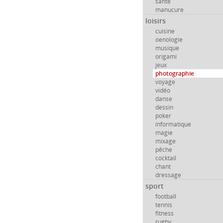
santé
manucure
loisirs
cuisine
oenologie
musique
origami
jeux
photographie
voyage
vidéo
danse
dessin
poker
informatique
magie
mixage
pêche
cocktail
chant
dressage
sport
football
tennis
fitness
rugby