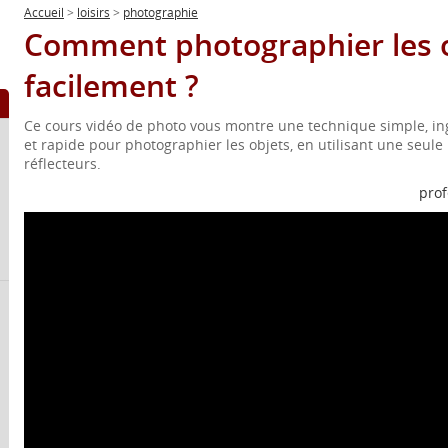
Accueil
>
loisirs
>
photographie
Comment photographier les 
facilement ?
Ce cours vidéo de photo vous montre une technique simple, i
et rapide pour photographier les objets, en utilisant une seul
réflecteurs.
prof