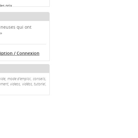
es prix
:
Comparer les prix
ineuses qui ont
:
Comparer les prix
 »
ne
:
Comparer les prix
ription / Connexion
to
:
Comparer les prix
uide, mode d'emploi, conseils,
ment, videos, vidéos, tutoriel,