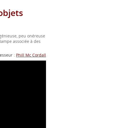
objets
ngénieuse, peu onéreuse
e lampe associée à des
esseur :
Phill Mc Cordall