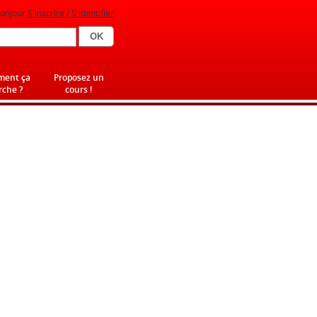
onjour
S'inscrire / S'identifier
ent ça
Proposez un
che ?
cours !