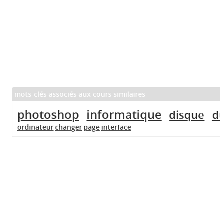
mots-clés associés aux cours similaires
photoshop
informatique
disque
d
ordinateur
changer
page
interface