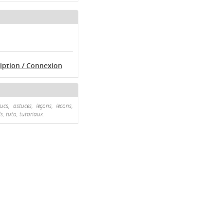
ription / Connexion
ucs, astuces, leçons, lecons,
s, tuto, tutoriaux.