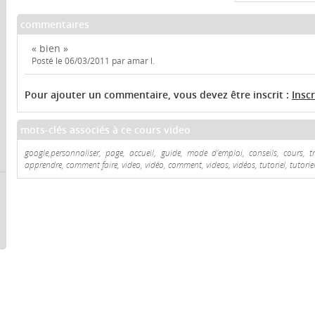
commentaires
« bien »
Posté le 06/03/2011 par amar l.
Pour ajouter un commentaire, vous devez être inscrit :
Insc
mots-clés associés à ce cours video
google,personnaliser, page, accueil, guide, mode d'emploi, conseils, cours, tr
apprendre, comment faire, video, vidéo, comment, videos, vidéos, tutoriel, tutoriel