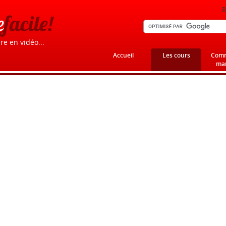
B
e
facile!
re en vidéo...
Accueil
Les cours
Comm
mar