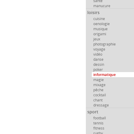
santé
manucure
loisirs
cuisine
oenologie
musique
origami
jeux
photographie
voyage
vidéo
danse
dessin
poker
informatique
magie
mixage
pêche
cocktail
chant
dressage
sport
football
tennis
fitness
rugby