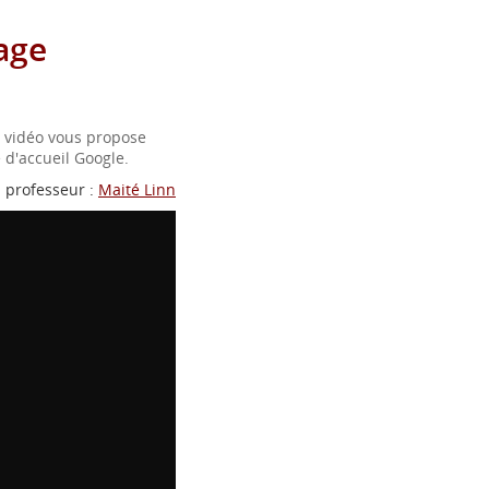
age
 vidéo vous propose
 d'accueil Google.
professeur :
Maité Linn