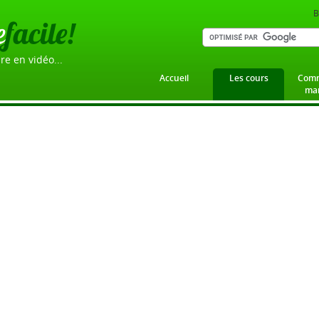
B
e
facile!
re en vidéo...
Accueil
Les cours
Comm
mar