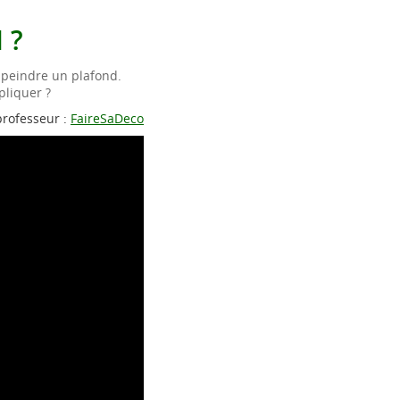
 ?
 peindre un plafond.
pliquer ?
professeur :
FaireSaDeco