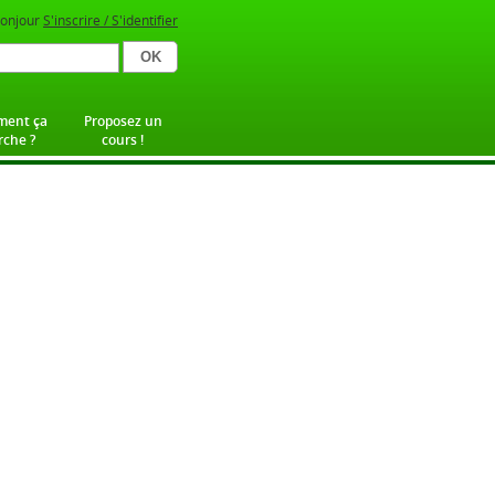
onjour
S'inscrire / S'identifier
ent ça
Proposez un
che ?
cours !