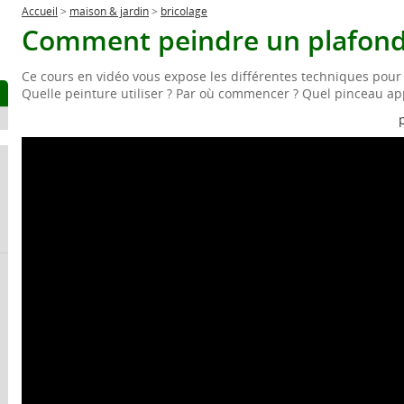
Accueil
>
maison & jardin
>
bricolage
Comment peindre un plafond
Ce cours en vidéo vous expose les différentes techniques pour
Quelle peinture utiliser ? Par où commencer ? Quel pinceau ap