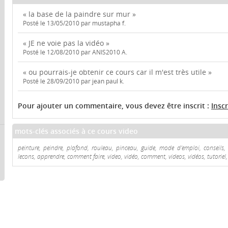
« la base de la paindre sur mur »
Posté le 13/05/2010 par mustapha f.
« JE ne voie pas la vidéo »
Posté le 12/08/2010 par ANIS2010 A.
« ou pourrais-je obtenir ce cours car il m'est très utile »
Posté le 28/09/2010 par jean paul k.
Pour ajouter un commentaire, vous devez être inscrit :
Insc
mots-clés associés à ce cours video
peinture, peindre, plafond, rouleau, pinceau, guide, mode d'emploi, conseils, c
lecons, apprendre, comment faire, video, vidéo, comment, videos, vidéos, tutoriel, 