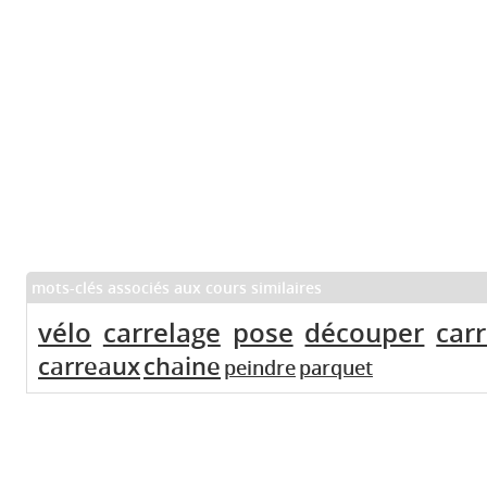
mots-clés associés aux cours similaires
vélo
carrelage
pose
découper
carr
carreaux
chaine
peindre
parquet