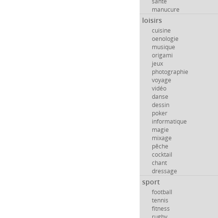
santé
manucure
loisirs
cuisine
oenologie
musique
origami
jeux
photographie
voyage
vidéo
danse
dessin
poker
informatique
magie
mixage
pêche
cocktail
chant
dressage
sport
football
tennis
fitness
rugby