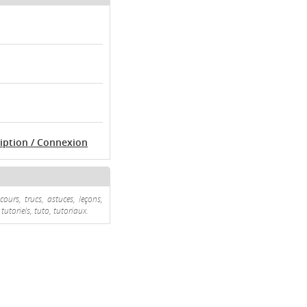
ription / Connexion
ours, trucs, astuces, leçons,
tutoriels, tuto, tutoriaux.