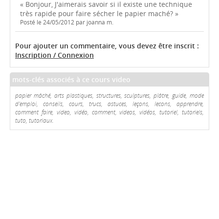
« Bonjour, J'aimerais savoir si il existe une technique
très rapide pour faire sécher le papier maché? »
Posté le 24/05/2012 par joanna m.
Pour ajouter un commentaire, vous devez être inscrit :
Inscription / Connexion
mots-clés associés à ce cours video
papier mâché, arts plastiques, structures, sculptures, plâtre, guide, mode
d'emploi, conseils, cours, trucs, astuces, leçons, lecons, apprendre,
comment faire, video, vidéo, comment, videos, vidéos, tutoriel, tutoriels,
tuto, tutoriaux.