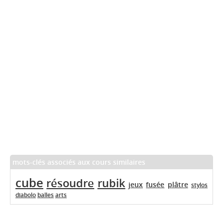
mots-clés associés aux cours similaires
cube
résoudre
rubik
jeux
fusée
plâtre
stylos
diabolo
balles
arts