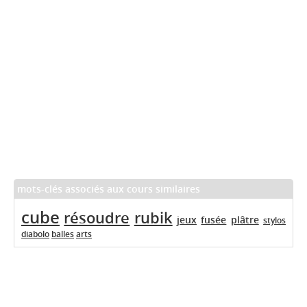
mots-clés associés aux cours similaires
cube
résoudre
rubik
jeux
fusée
plâtre
stylos
diabolo
balles
arts