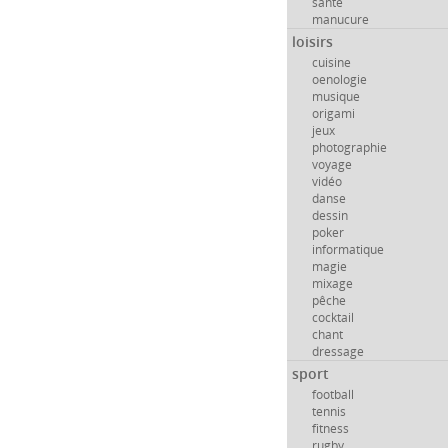
santé
manucure
loisirs
cuisine
oenologie
musique
origami
jeux
photographie
voyage
vidéo
danse
dessin
poker
informatique
magie
mixage
pêche
cocktail
chant
dressage
sport
football
tennis
fitness
rugby