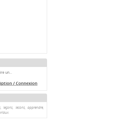
re un...
ription / Connexion
, leçons, lecons, apprendre,
oriaux.