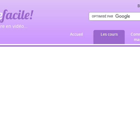
B
e
facile!
re en vidéo...
Accueil
Les cours
Comm
mar