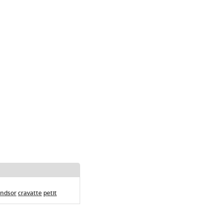
indsor
cravatte
petit