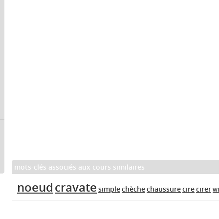
mots-clés associés aux cours similaires
noeud
cravate
simple
chèche
chaussure
cire
cirer
w