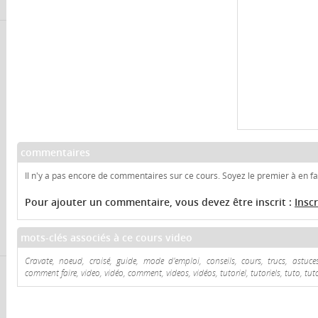
commentaires
Il n'y a pas encore de commentaires sur ce cours. Soyez le premier à en fai
Pour ajouter un commentaire, vous devez être inscrit :
Insc
mots-clés associés à ce cours video
Cravate, noeud, croisé, guide, mode d'emploi, conseils, cours, trucs, astuces
comment faire, video, vidéo, comment, videos, vidéos, tutoriel, tutoriels, tuto, tut