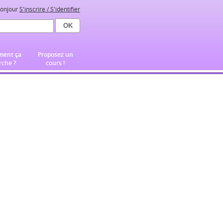
onjour
S'inscrire / S'identifier
ent ça
Proposez un
che ?
cours !