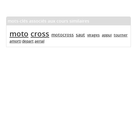
mots-clés associés aux cours similaires
moto
cross
motocross
saut
virages
appui
tourner
amorti
depart
aerial