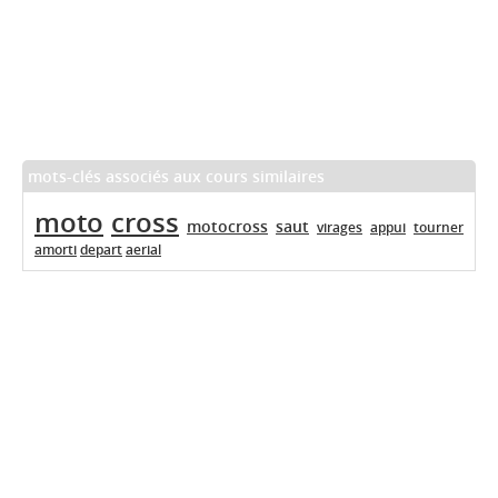
mots-clés associés aux cours similaires
moto
cross
motocross
saut
virages
appui
tourner
amorti
depart
aerial