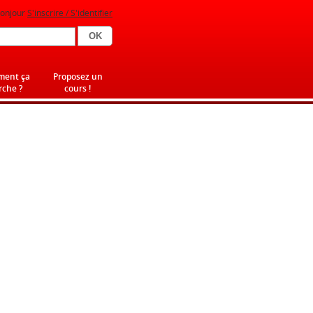
onjour
S'inscrire / S'identifier
ent ça
Proposez un
che ?
cours !