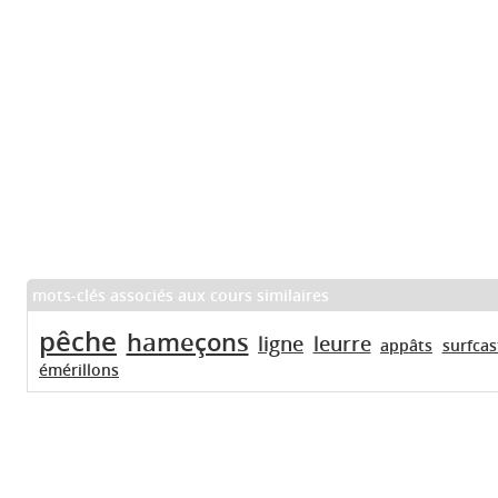
mots-clés associés aux cours similaires
pêche
hameçons
ligne
leurre
appâts
surfcas
émérillons