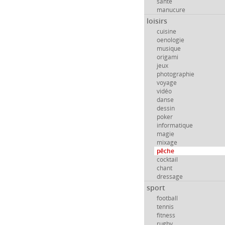
santé
manucure
loisirs
cuisine
oenologie
musique
origami
jeux
photographie
voyage
vidéo
danse
dessin
poker
informatique
magie
mixage
pêche
cocktail
chant
dressage
sport
football
tennis
fitness
rugby