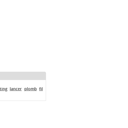
ting
lancer
plomb
fil