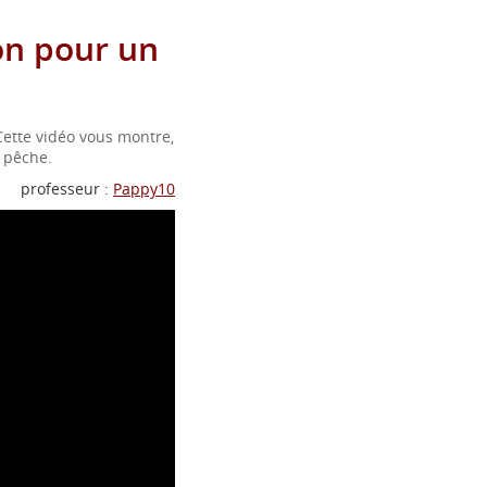
n pour un
ette vidéo vous montre,
e pêche.
professeur :
Pappy10