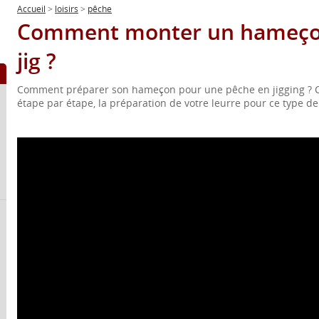
Accueil
>
loisirs
>
pêche
Comment monter un hameço
jig ?
Comment préparer son hameçon pour une pêche en jigging ? C
étape par étape, la préparation de votre leurre pour ce type d