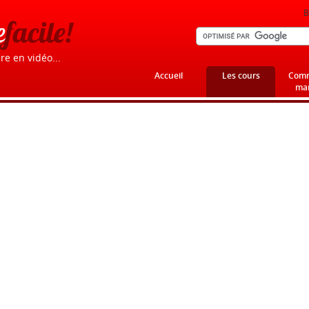
B
e
facile!
re en vidéo...
Accueil
Les cours
Comm
mar