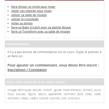
faire glisser un vinyle pour mixer
régler ses platines pour mixer
utiliser sa table de mixage
utiliser le crossfader
mixer au tempo
faire un Baby Scratch avec sa platine disque
faire un Transform avec sa table de mixage
commentaires
Il n'y a pas encore de commentaires sur ce cours. Soyez le premier à
en faire un...
Pour ajouter un commentaire, vous devez être inscrit :
Inscription / Connexion
mots-clés associés à ce cours video
mixage, techniques, cellules, scratch , guide, mode d'emploi, conseils, cours,
trucs, astuces, leçons, lecons, apprendre, comment faire, video, vidéo,
comment, videos, vidéos, tutoriel, tutoriels, tuto, tutoriaux.