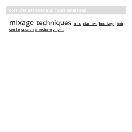
mots-clés associés aux cours similaires
mixage
techniques
mix
platines
bouclage
bob
sinclar
scratch
transform
vinyles