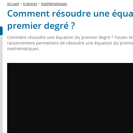
Accueil
>
sciences
>
mathématiques
Comment résoudre une équa
premier degré ?
Comment résoudre une équation du premier degré ? Toutes les 
raisonnement permettant de résoudre une équation du premie
mathématiques.