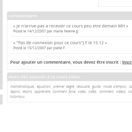
commentaires
« je n'arrive pas a recevoir ce cours peu etre demain MH »
Posté le 14/12/2007 par marie helene g.
« "Pas de connexion pour ce cours"J.F le 15.12 »
Posté le 15/12/2007 par joelle F.
Pour ajouter un commentaire, vous devez être inscrit :
Insc
mots-clés associés à ce cours video
mathématiques, équation, premier degré, résoudre, guide, mode d'emploi, cons
leçons, lecons, apprendre, comment faire, video, vidéo, comment, videos, vidéo
tutoriaux.