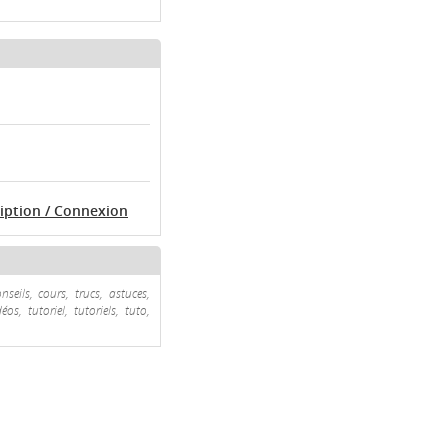
ription / Connexion
eils, cours, trucs, astuces,
s, tutoriel, tutoriels, tuto,