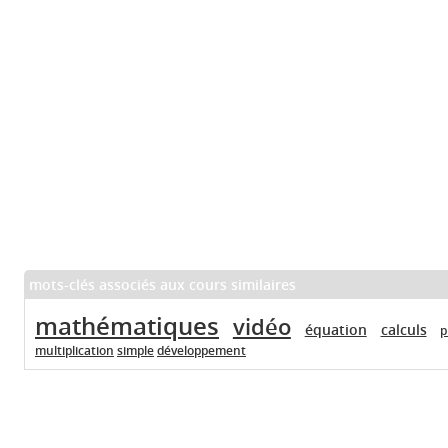
mots-clés associés aux cours similaires
mathématiques
vidéo
équation
calculs
p
multiplication
simple
développement