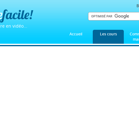
B
e
facile!
re en vidéo...
Accueil
Les cours
Comm
mar