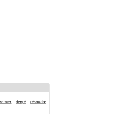
remier
degré
résoudre