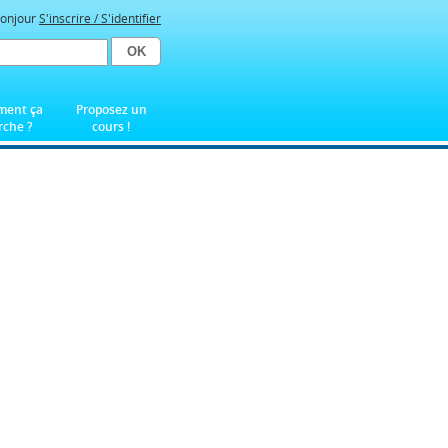
onjour
S'inscrire / S'identifier
ent ça
Proposez un
che ?
cours !