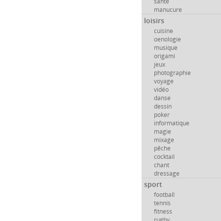
santé
manucure
loisirs
cuisine
oenologie
musique
origami
jeux
photographie
voyage
vidéo
danse
dessin
poker
informatique
magie
mixage
pêche
cocktail
chant
dressage
sport
football
tennis
fitness
rugby