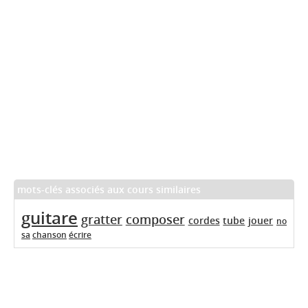
mots-clés associés aux cours similaires
guitare
gratter
composer
cordes
tube
jouer
no
sa
chanson
écrire