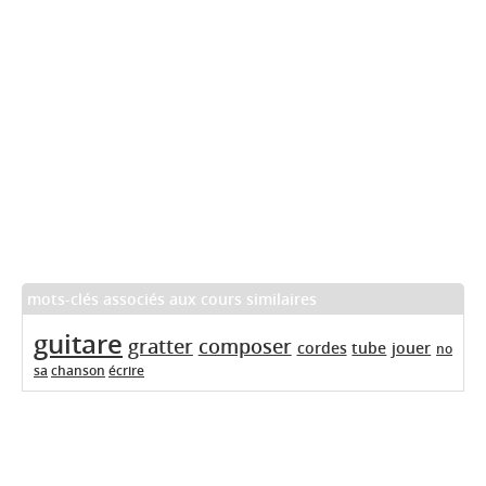
mots-clés associés aux cours similaires
guitare
gratter
composer
cordes
tube
jouer
no
sa
chanson
écrire