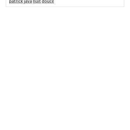
patrick
java
nuit
douce