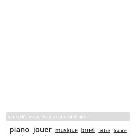
mots-clés associés aux cours similaires
piano
jouer
musique
bruel
lettre
france