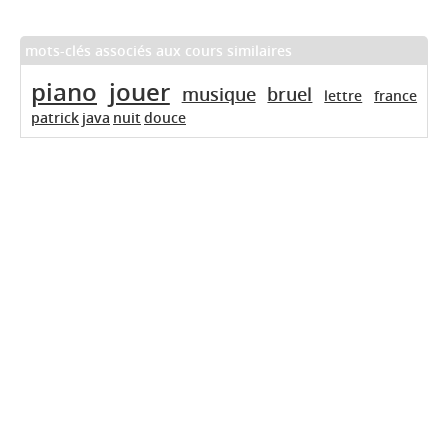
mots-clés associés aux cours similaires
piano
jouer
musique
bruel
lettre
france
patrick
java
nuit
douce