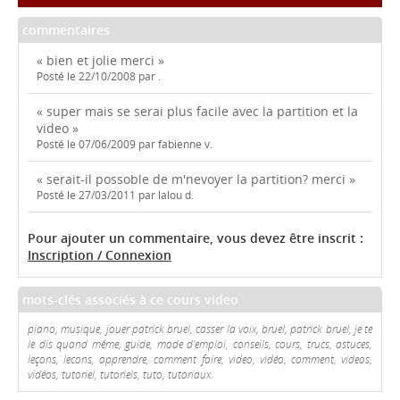
commentaires
« bien et jolie merci »
Posté le 22/10/2008 par .
« super mais se serai plus facile avec la partition et la
video »
Posté le 07/06/2009 par fabienne v.
« serait-il possoble de m'nevoyer la partition? merci »
Posté le 27/03/2011 par lalou d.
Pour ajouter un commentaire, vous devez être inscrit :
Inscription / Connexion
mots-clés associés à ce cours video
piano, musique, jouer patrick bruel, casser la voix, bruel, patrick bruel, je te
le dis quand même, guide, mode d'emploi, conseils, cours, trucs, astuces,
leçons, lecons, apprendre, comment faire, video, vidéo, comment, videos,
vidéos, tutoriel, tutoriels, tuto, tutoriaux.