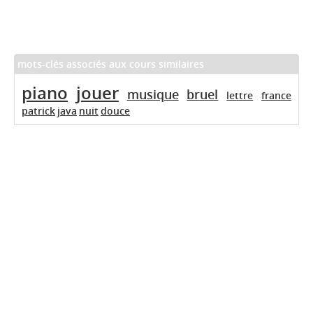
mots-clés associés aux cours similaires
piano
jouer
musique
bruel
lettre
france
patrick
java
nuit
douce