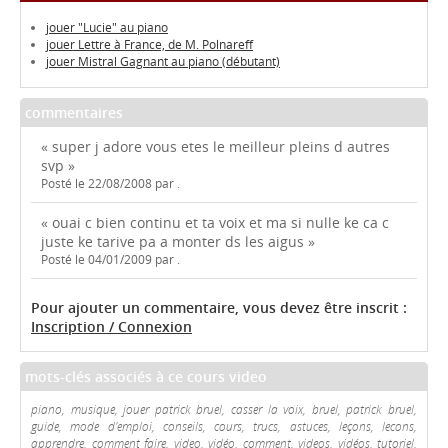
jouer "Lucie" au piano
jouer Lettre à France, de M. Polnareff
jouer Mistral Gagnant au piano (débutant)
commentaires
« super j adore vous etes le meilleur pleins d autres
svp »
Posté le 22/08/2008 par .
« ouai c bien continu et ta voix et ma si nulle ke ca c
juste ke tarive pa a monter ds les aigus »
Posté le 04/01/2009 par .
Pour ajouter un commentaire, vous devez être inscrit :
Inscription / Connexion
mots-clés associés à ce cours video
piano, musique, jouer patrick bruel, casser la voix, bruel, patrick bruel,
guide, mode d'emploi, conseils, cours, trucs, astuces, leçons, lecons,
apprendre, comment faire, video, vidéo, comment, videos, vidéos, tutoriel,