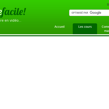
B
e
facile!
re en vidéo...
Accueil
Les cours
Comm
mar