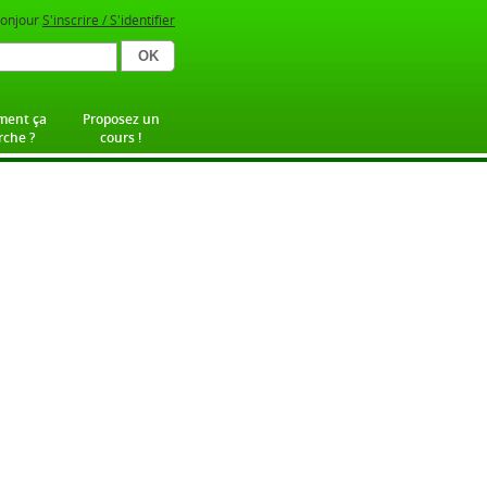
onjour
S'inscrire / S'identifier
ent ça
Proposez un
che ?
cours !