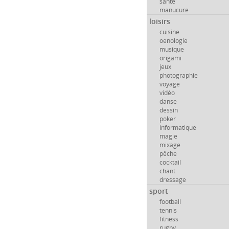
santé
manucure
loisirs
cuisine
oenologie
musique
origami
jeux
photographie
voyage
vidéo
danse
dessin
poker
informatique
magie
mixage
pêche
cocktail
chant
dressage
sport
football
tennis
fitness
rugby