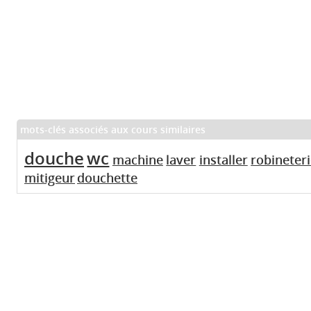
mots-clés associés aux cours similaires
douche
wc
machine
laver
installer
robineter
mitigeur
douchette