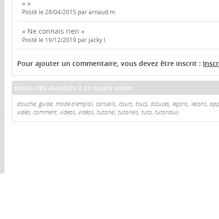
» »
Posté le 28/04/2015 par arnaud m.
« Ne connais rien »
Posté le 19/12/2019 par jacky l.
Pour ajouter un commentaire, vous devez être inscrit :
Insc
mots-clés associés à ce cours video
douche, guide, mode d'emploi, conseils, cours, trucs, astuces, leçons, lecons, ap
vidéo, comment, videos, vidéos, tutoriel, tutoriels, tuto, tutoriaux.