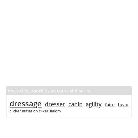
mots-clés associés aux cours similaires
dressage
dresser
canin
agility
faire
beau
clicker
initiation
cliker
slalom