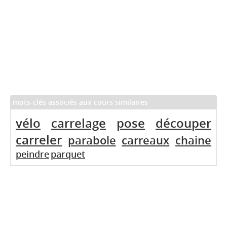
mots-clés associés aux cours similaires
vélo
carrelage
pose
découper
carreler
parabole
carreaux
chaine
peindre
parquet