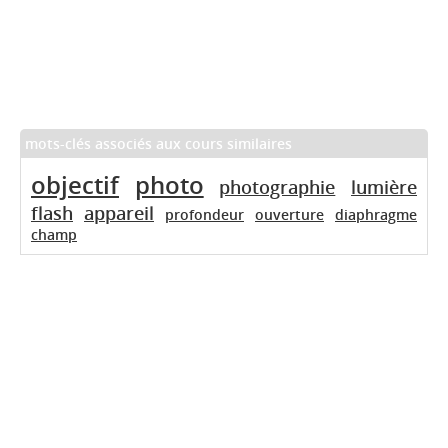
mots-clés associés aux cours similaires
objectif
photo
photographie
lumière
flash
appareil
profondeur
ouverture
diaphragme
champ