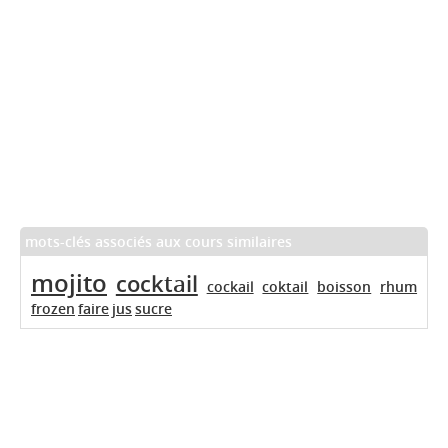
mots-clés associés aux cours similaires
mojito
cocktail
cockail
coktail
boisson
rhum
frozen
faire
jus
sucre