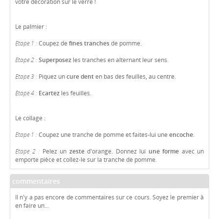
votre décoration sur le verre !
Le palmier :
Etape 1 :
Coupez de
fines tranches
de pomme.
Etape 2 :
Superposez
les tranches en alternant leur sens.
Etape 3 :
Piquez un
cure dent
en bas des feuilles, au centre.
Etape 4 :
Ecartez
les feuilles.
Le collage :
Etape 1 :
Coupez une tranche de pomme et faites-lui une
encoche
.
Etape 2 :
Pelez un
zeste
d'orange. Donnez lui
une forme
avec un
emporte pièce et collez-le sur la tranche de pomme.
commentaires
Il n'y a pas encore de commentaires sur ce cours. Soyez le premier à
en faire un...