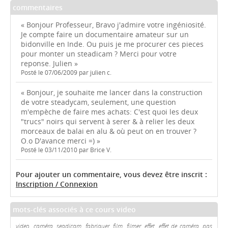
commentaires
« Bonjour Professeur, Bravo j'admire votre ingéniosité.
Je compte faire un documentaire amateur sur un
bidonville en Inde. Ou puis je me procurer ces pieces
pour monter un steadicam ? Merci pour votre
reponse. Julien »
Posté le 07/06/2009 par julien c.
« Bonjour, je souhaite me lancer dans la construction
de votre steadycam, seulement, une question
m'empèche de faire mes achats: C'est quoi les deux
"trucs" noirs qui servent à serer & à relier les deux
morceaux de balai en alu & où peut on en trouver ?
O.o D'avance merci =) »
Posté le 03/11/2010 par Brice V.
Pour ajouter un commentaire, vous devez être inscrit :
Inscription / Connexion
mots-clés associés à ce cours video
video, caméra, seadicam, fabriquer, film, filmer, effet, effet de caméra, pas