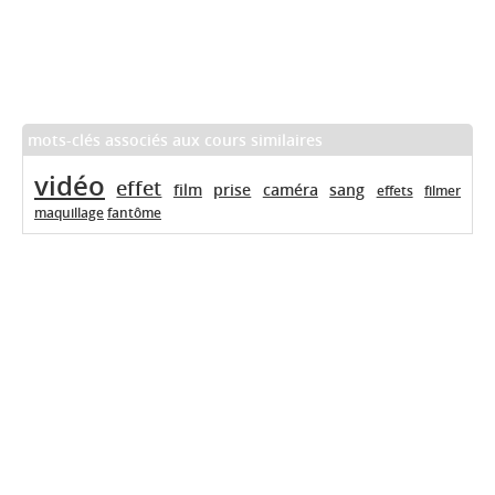
mots-clés associés aux cours similaires
vidéo
effet
film
prise
caméra
sang
effets
filmer
maquillage
fantôme