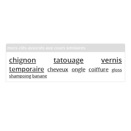
mots-clés associés aux cours similaires
chignon
tatouage
vernis
temporaire
cheveux
ongle
coiffure
gloss
shampoing
banane