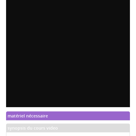
matériel nécessaire
synopsis du cours video