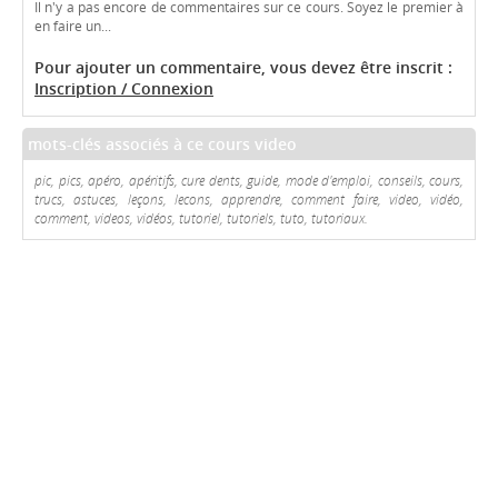
Il n'y a pas encore de commentaires sur ce cours. Soyez le premier à
en faire un...
Pour ajouter un commentaire, vous devez être inscrit :
Inscription / Connexion
mots-clés associés à ce cours video
pic, pics, apéro, apéritifs, cure dents, guide, mode d'emploi, conseils, cours,
trucs, astuces, leçons, lecons, apprendre, comment faire, video, vidéo,
comment, videos, vidéos, tutoriel, tutoriels, tuto, tutoriaux.