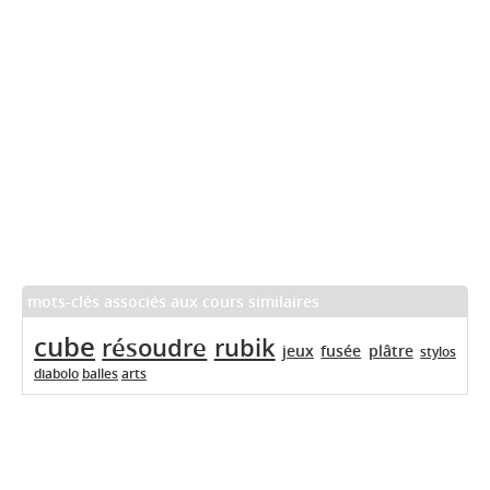
mots-clés associés aux cours similaires
cube
résoudre
rubik
jeux
fusée
plâtre
stylos
diabolo
balles
arts