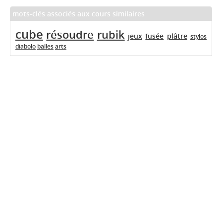
mots-clés associés aux cours similaires
cube
résoudre
rubik
jeux
fusée
plâtre
stylos
diabolo
balles
arts