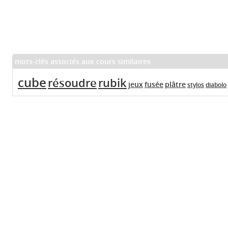
mots-clés associés aux cours similaires
cube
résoudre
rubik
jeux
fusée
plâtre
stylos
diabolo