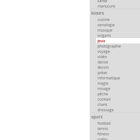
santé
manucure
loisirs
cuisine
oenologie
musique
origami
jeux
photographie
voyage
vidéo
danse
dessin
poker
informatique
magie
mixage
pêche
cocktail
chant
dressage
sport
football
tennis
fitness
rugby