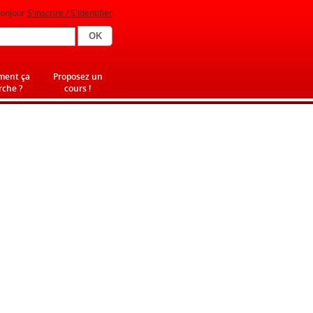
onjour
S'inscrire / S'identifier
ent ça
Proposez un
che ?
cours !