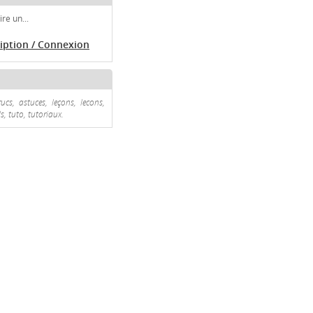
re un...
ription / Connexion
ucs, astuces, leçons, lecons,
s, tuto, tutoriaux.