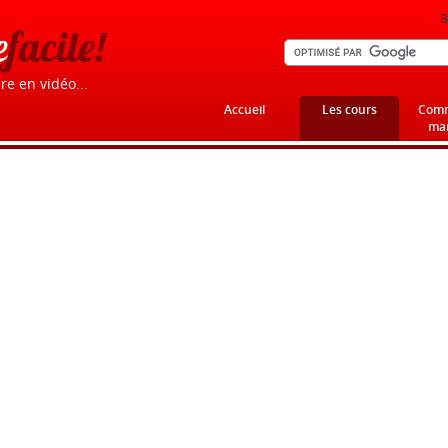
B
e
facile!
re en vidéo...
Accueil
Les cours
Comm
mar