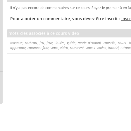
Il n'y a pas encore de commentaires sur ce cours. Soyez le premier à en fai
Pour ajouter un commentaire, vous devez être inscrit :
Insc
mots-clés associés à ce cours video
masque, corbeau, jeu, jeux, loisirs, guide, mode d'emploi, conseils, cours, tr
apprendre, comment faire, video, vidéo, comment, videos, vidéos, tutoriel, tutoriel