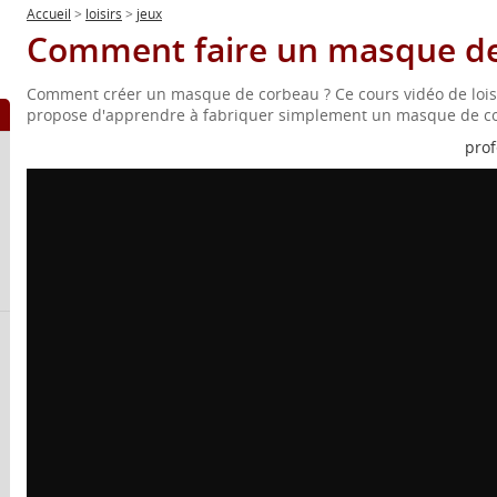
Accueil
>
loisirs
>
jeux
Comment faire un masque de
Comment créer un masque de corbeau ? Ce cours vidéo de loisi
propose d'apprendre à fabriquer simplement un masque de c
prof