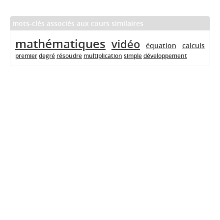
mots-clés associés aux cours similaires
mathématiques
vidéo
équation
calculs
premier
degré
résoudre
multiplication
simple
développement