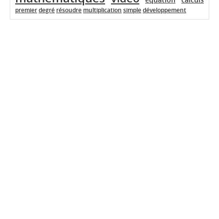
premier
degré
résoudre
multiplication
simple
développement