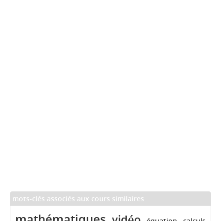
mots-clés associés aux cours similaires
mathématiques
vidéo
équation
calculs