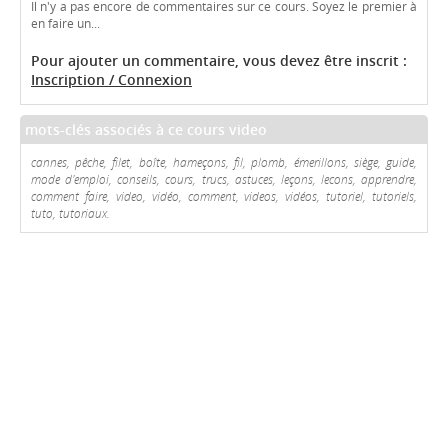
Il n'y a pas encore de commentaires sur ce cours. Soyez le premier à
en faire un...
Pour ajouter un commentaire, vous devez être inscrit :
Inscription / Connexion
mots-clés associés à ce cours video
cannes, pêche, filet, boîte, hameçons, fil, plomb, émerillons, siège, guide,
mode d'emploi, conseils, cours, trucs, astuces, leçons, lecons, apprendre,
comment faire, video, vidéo, comment, videos, vidéos, tutoriel, tutoriels,
tuto, tutoriaux.