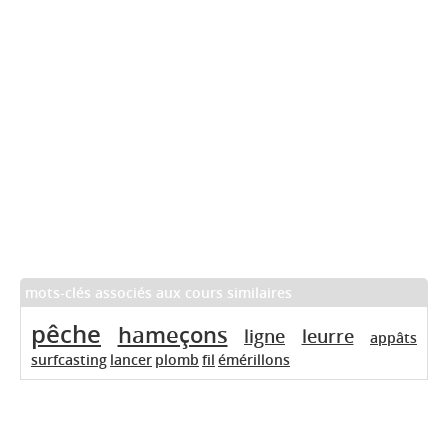
mots-clés associés aux cours similaires
pêche
hameçons
ligne
leurre
appâts
surfcasting
lancer
plomb
fil
émérillons