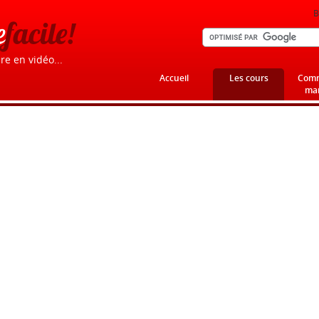
B
e
facile!
re en vidéo...
Accueil
Les cours
Comm
mar