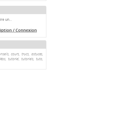
re un...
ription / Connexion
seils, cours, trucs, astuces,
s, tutoriel, tutoriels, tuto,