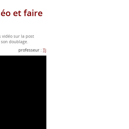
o et faire
 vidéo sur la post
à son doublage.
professeur :
Tj