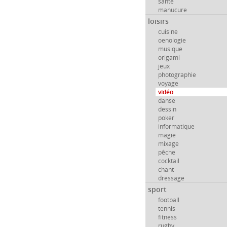
santé
manucure
loisirs
cuisine
oenologie
musique
origami
jeux
photographie
voyage
vidéo
danse
dessin
poker
informatique
magie
mixage
pêche
cocktail
chant
dressage
sport
football
tennis
fitness
rugby