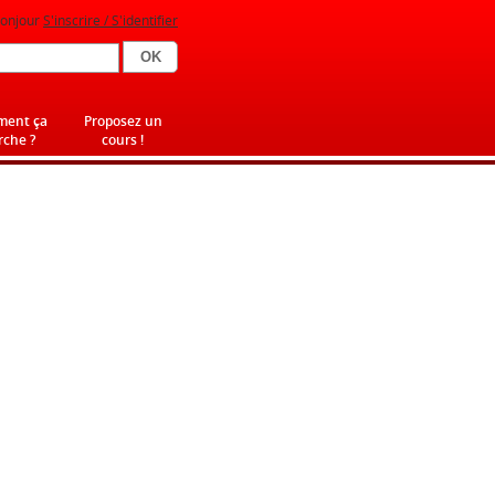
onjour
S'inscrire / S'identifier
ent ça
Proposez un
che ?
cours !