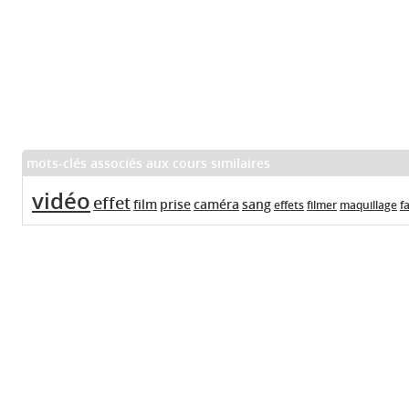
mots-clés associés aux cours similaires
vidéo
effet
film
prise
caméra
sang
effets
filmer
maquillage
f