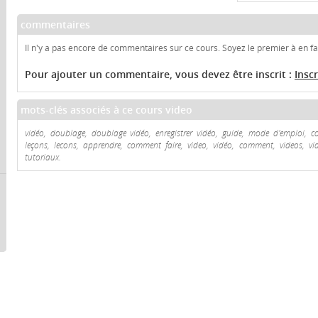
commentaires
Il n'y a pas encore de commentaires sur ce cours. Soyez le premier à en fai
Pour ajouter un commentaire, vous devez être inscrit :
Insc
mots-clés associés à ce cours video
vidéo, doublage, doublage vidéo, enregistrer vidéo, guide, mode d'emploi, con
leçons, lecons, apprendre, comment faire, video, vidéo, comment, videos, vidéo
tutoriaux.